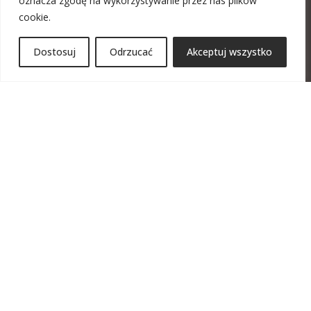
oznacza zgodę na wykorzystywanie przez nas plików
cookie.
Dostosuj
Odrzucać
Akceptuj wszystko
Unia Europejska
O NAS
Produkcją dachów
zajmujemy się już od lat